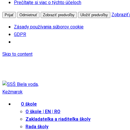
Prečítajte si viac o týchto účeloch
Zobraziť
Prijať
Odmietnuť
Zobraziť predvoľby
Uložiť predvoľby
Zásady používania súborov cookie
GDPR
Skip to content
ssoskk@gmail.com
+421 911 513 517
Festival študentského remesla 2025
|
Edupage
O škole
O škole | EN | RO
Zakladateľka a riaditeľka školy
Rada školy