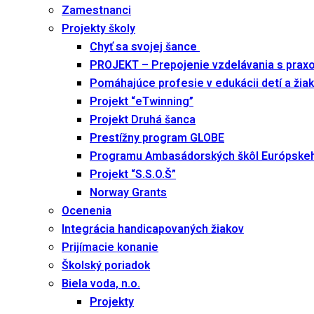
Zamestnanci
Projekty školy
Chyť sa svojej šance
PROJEKT – Prepojenie vzdelávania s prax
Pomáhajúce profesie v edukácii detí a žia
Projekt “eTwinning”
Projekt Druhá šanca
Prestížny program GLOBE
Programu Ambasádorských škôl Európske
Projekt “S.S.O.Š”
Norway Grants
Ocenenia
Integrácia handicapovaných žiakov
Prijímacie konanie
Školský poriadok
Biela voda, n.o.
Projekty