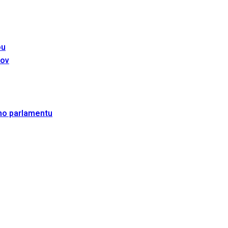
ou
kov
ho parlamentu