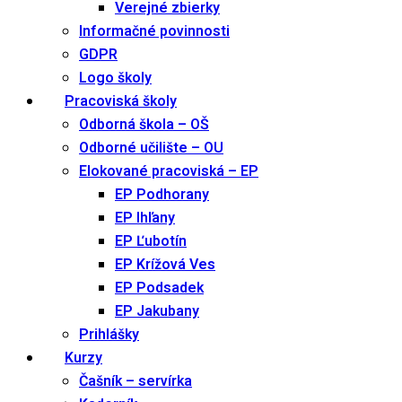
Verejné zbierky
Informačné povinnosti
GDPR
Logo školy
Pracoviská školy
Odborná škola – OŠ
Odborné učilište – OU
Elokované pracoviská – EP
EP Podhorany
EP Ihľany
EP Ľubotín
EP Krížová Ves
EP Podsadek
EP Jakubany
Prihlášky
Kurzy
Čašník – servírka