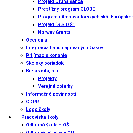
Projekt Druhá šanca
Prestížny program GLOBE
Programu Ambasádorských škôl Európske
Projekt “S.S.O.Š”
Norway Grants
Ocenenia
Integrácia handicapovaných žiakov
Prijímacie konanie
Školský poriadok
Biela voda, n.o.
Projekty
Verejné zbierky
Informačné povinnosti
GDPR
Logo školy
Pracoviská školy
Odborná škola – OŠ
Odborné učilište – OU