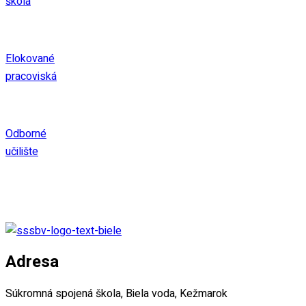
škola
Elokované
pracoviská
Odborné
učilište
Adresa
Súkromná spojená škola, Biela voda, Kežmarok