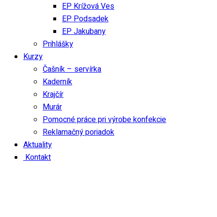
EP Krížová Ves
EP Podsadek
EP Jakubany
Prihlášky
Kurzy
Čašník – servírka
Kaderník
Krajčír
Murár
Pomocné práce pri výrobe konfekcie
Reklamačný poriadok
Aktuality
Kontakt