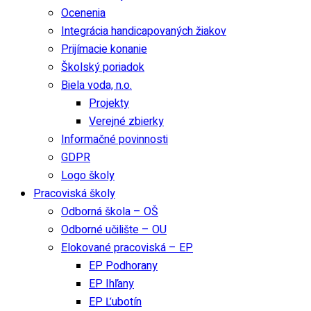
Ocenenia
Integrácia handicapovaných žiakov
Prijímacie konanie
Školský poriadok
Biela voda, n.o.
Projekty
Verejné zbierky
Informačné povinnosti
GDPR
Logo školy
Pracoviská školy
Odborná škola – OŠ
Odborné učilište – OU
Elokované pracoviská – EP
EP Podhorany
EP Ihľany
EP Ľubotín