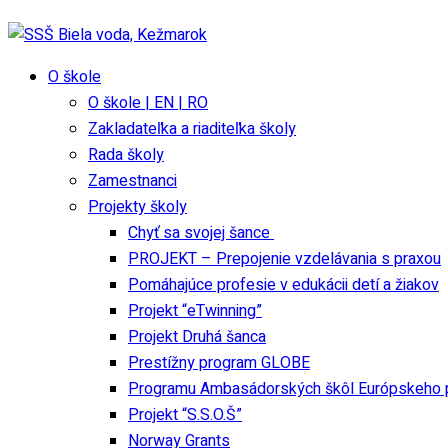
O škole
O škole | EN | RO
Zakladateľka a riaditeľka školy
Rada školy
Zamestnanci
Projekty školy
Chyť sa svojej šance
PROJEKT – Prepojenie vzdelávania s praxou
Pomáhajúce profesie v edukácii detí a žiakov
Projekt “eTwinning”
Projekt Druhá šanca
Prestížny program GLOBE
Programu Ambasádorských škôl Európskeho 
Projekt “S.S.O.Š”
Norway Grants