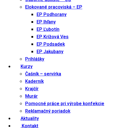
Elokované pracoviská – EP
EP Podhorany
EP Ihľany
EP Ľubotín
EP Krížová Ves
EP Podsadek
EP Jakubany
Prihlášky
Kurzy
Čašník – servírka
Kaderník
Krajčír
Murár
Pomocné práce pri výrobe konfekcie
Reklamačný poriadok
Aktuality
Kontakt