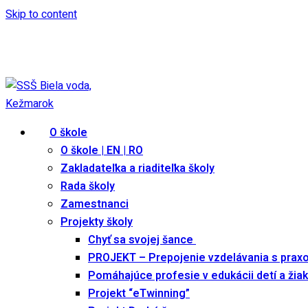
Skip to content
ssoskk@gmail.com
+421 911 513 517
Festival študentského remesla 2025
|
Edupage
O škole
O škole | EN | RO
Zakladateľka a riaditeľka školy
Rada školy
Zamestnanci
Projekty školy
Chyť sa svojej šance
PROJEKT – Prepojenie vzdelávania s prax
Pomáhajúce profesie v edukácii detí a žia
Projekt “eTwinning”