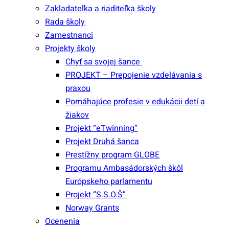
Zakladateľka a riaditeľka školy
Rada školy
Zamestnanci
Projekty školy
Chyť sa svojej šance
PROJEKT – Prepojenie vzdelávania s
praxou
Pomáhajúce profesie v edukácii detí a
žiakov
Projekt “eTwinning”
Projekt Druhá šanca
Prestížny program GLOBE
Programu Ambasádorských škôl
Európskeho parlamentu
Projekt “S.S.O.Š”
Norway Grants
Ocenenia