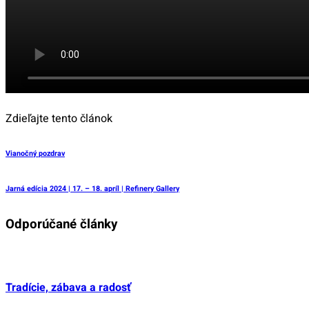
Zdieľajte tento článok
Vianočný pozdrav
Jarná edícia 2024 | 17. – 18. apríl | Refinery Gallery
Odporúčané články
Tradície, zábava a radosť