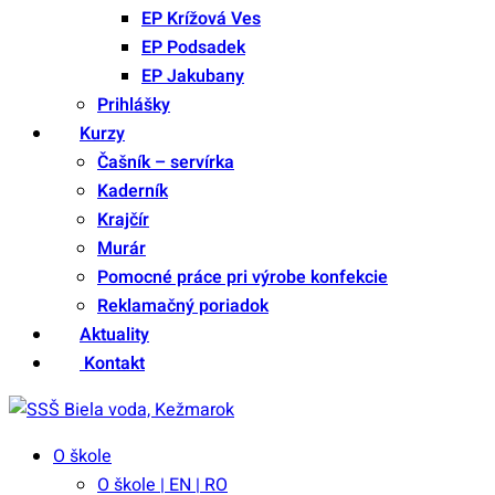
EP Krížová Ves
EP Podsadek
EP Jakubany
Prihlášky
Kurzy
Čašník – servírka
Kaderník
Krajčír
Murár
Pomocné práce pri výrobe konfekcie
Reklamačný poriadok
Aktuality
Kontakt
O škole
O škole | EN | RO