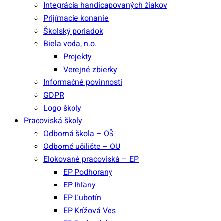
Integrácia handicapovaných žiakov
Prijímacie konanie
Školský poriadok
Biela voda, n.o.
Projekty
Verejné zbierky
Informačné povinnosti
GDPR
Logo školy
Pracoviská školy
Odborná škola – OŠ
Odborné učilište – OU
Elokované pracoviská – EP
EP Podhorany
EP Ihľany
EP Ľubotín
EP Krížová Ves