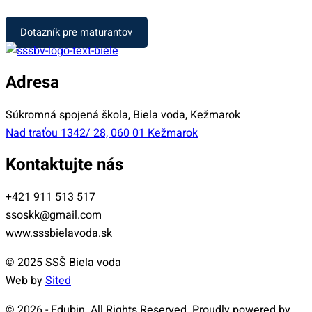
Dotazník pre maturantov
Adresa
Súkromná spojená škola, Biela voda, Kežmarok
Nad traťou 1342/ 28, 060 01 Kežmarok
Kontaktujte nás
+421 911 513 517
ssoskk@gmail.com
www.sssbielavoda.sk
© 2025 SSŠ Biela voda
Web by
Sited
© 2026 - Edubin. All Rights Reserved. Proudly powered by