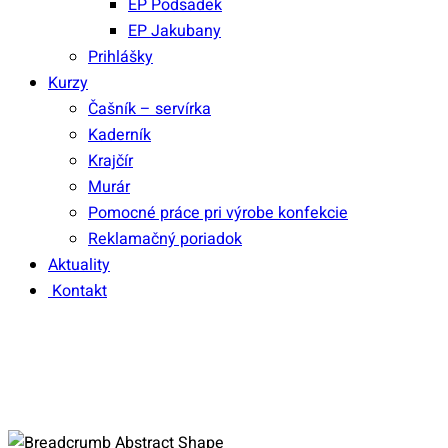
EP Podsadek
EP Jakubany
Prihlášky
Kurzy
Čašník – servírka
Kaderník
Krajčír
Murár
Pomocné práce pri výrobe konfekcie
Reklamačný poriadok
Aktuality
Kontakt