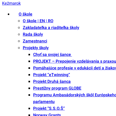
O škole
O škole | EN | RO
Zakladateľka a riaditeľka školy
Rada školy
Zamestnanci
Projekty školy
Chyť sa svojej šance
PROJEKT – Prepojenie vzdelávania s praxo
Pomáhajúce profesie v edukácii detí a žiako
Projekt “eTwinning”
Projekt Druhá šanca
Prestížny program GLOBE
Programu Ambasádorských škôl Európskeh
parlamentu
Projekt “S.S.O.Š”
Norway Grants