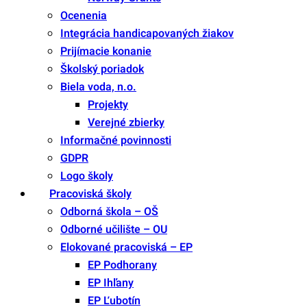
Ocenenia
Integrácia handicapovaných žiakov
Prijímacie konanie
Školský poriadok
Biela voda, n.o.
Projekty
Verejné zbierky
Informačné povinnosti
GDPR
Logo školy
Pracoviská školy
Odborná škola – OŠ
Odborné učilište – OU
Elokované pracoviská – EP
EP Podhorany
EP Ihľany
EP Ľubotín