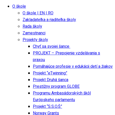
O škole
O škole | EN | RO
Zakladateľka a riaditeľka školy
Rada školy
Zamestnanci
Projekty školy
Chyť sa svojej šance
PROJEKT – Prepojenie vzdelávania s
praxou
Pomáhajúce profesie v edukácii detí a žiakov
Projekt “eTwinning”
Projekt Druhá šanca
Prestížny program GLOBE
Programu Ambasádorských škôl
Európskeho parlamentu
Projekt “S.S.O.Š”
Norway Grants