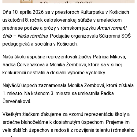
Dňa 10. apríla 2026 sa v priestoroch Kulturparku v Košiciach
uskutočnil 8. ročník celoslovenskej súťaže v umeleckom
prednese poézie a prózy v rómskom jazyku
Amari romaňi
čhib – Naša rómčina
. Podujatie organizovala Súkromná SOŠ
pedagogická a sociálna v Košiciach.
Našu školu úspešne reprezentovali žiačky Patrícia Miková,
Radka Červeňaková a Monika Žembová, ktoré sa v silnej
konkurencii nestratili a dosiahli výborné výsledky.
Najväčší úspech zaznamenala Monika Žembová, ktorá získala
1. miesto. Na krásnom 3. mieste sa umiestnila Radka
Červeňaková.
Všetkým žiačkam ďakujeme za vzornú reprezentáciu školy a
srdečne blahoželáme k dosiahnutým úspechom. Prajeme im
veľa ďalších úspechov a radosti z rozvíjania talentu i rómskeho