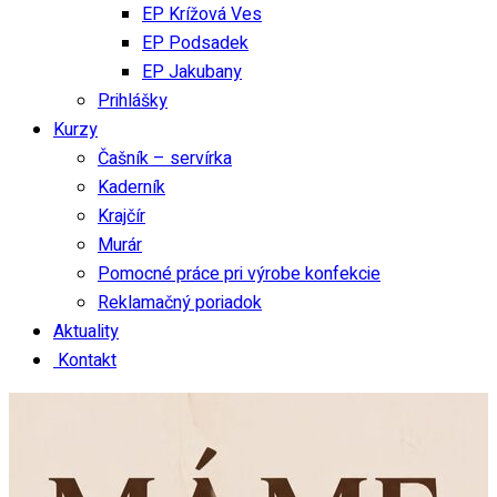
EP Krížová Ves
EP Podsadek
EP Jakubany
Prihlášky
Kurzy
Čašník – servírka
Kaderník
Krajčír
Murár
Pomocné práce pri výrobe konfekcie
Reklamačný poriadok
Aktuality
Kontakt