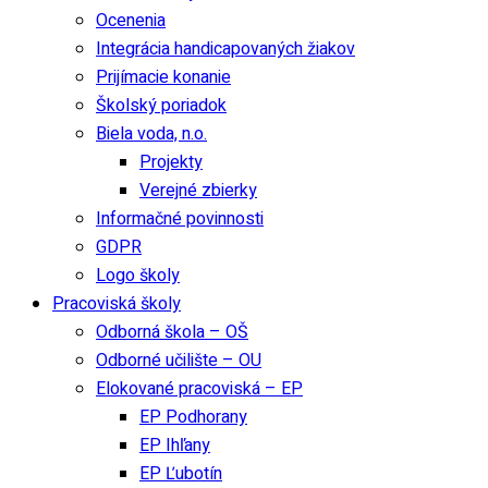
Ocenenia
Integrácia handicapovaných žiakov
Prijímacie konanie
Školský poriadok
Biela voda, n.o.
Projekty
Verejné zbierky
Informačné povinnosti
GDPR
Logo školy
Pracoviská školy
Odborná škola – OŠ
Odborné učilište – OU
Elokované pracoviská – EP
EP Podhorany
EP Ihľany
EP Ľubotín