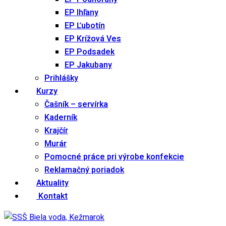
EP Ihľany
EP Ľubotín
EP Krížová Ves
EP Podsadek
EP Jakubany
Prihlášky
Kurzy
Čašník – servírka
Kaderník
Krajčír
Murár
Pomocné práce pri výrobe konfekcie
Reklamačný poriadok
Aktuality
Kontakt