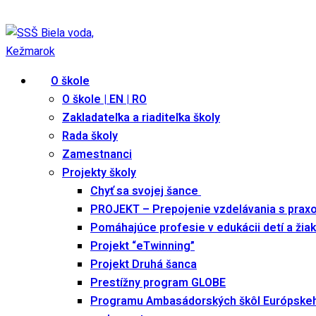
Skip
Festival študentského remesla 2025
|
Edupage
to
content
O škole
O škole | EN | RO
Zakladateľka a riaditeľka školy
Rada školy
Zamestnanci
Projekty školy
Chyť sa svojej šance
PROJEKT – Prepojenie vzdelávania s prax
Pomáhajúce profesie v edukácii detí a žia
Projekt “eTwinning”
Projekt Druhá šanca
Prestížny program GLOBE
Programu Ambasádorských škôl Európske