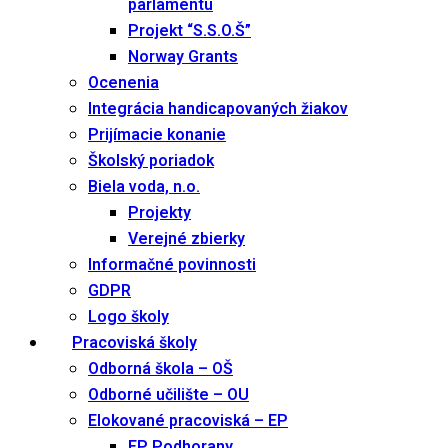
parlamentu
Projekt “S.S.O.Š”
Norway Grants
Ocenenia
Integrácia handicapovaných žiakov
Prijímacie konanie
Školský poriadok
Biela voda, n.o.
Projekty
Verejné zbierky
Informačné povinnosti
GDPR
Logo školy
Pracoviská školy
Odborná škola – OŠ
Odborné učilište – OU
Elokované pracoviská – EP
EP Podhorany