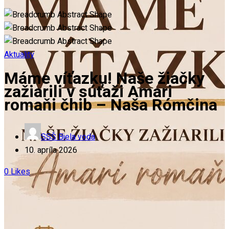
Aktuality
Máme víťazku! Naše žiačky
zažiarili v súťaži Amari
romaňi čhib – Naša Rómčina
SSŠ Biela voda
10. apríla 2026
0
Likes