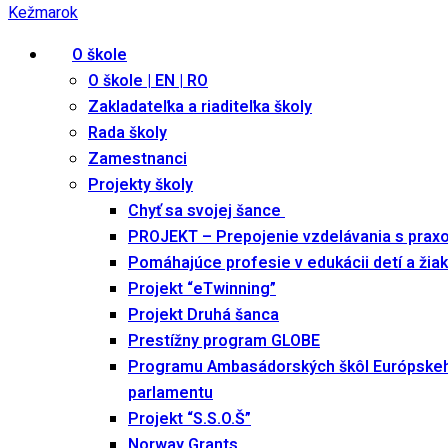
O škole
O škole | EN | RO
Zakladateľka a riaditeľka školy
Rada školy
Zamestnanci
Projekty školy
Chyť sa svojej šance
PROJEKT – Prepojenie vzdelávania s prax
Pomáhajúce profesie v edukácii detí a žia
Projekt “eTwinning”
Projekt Druhá šanca
Prestížny program GLOBE
Programu Ambasádorských škôl Európske
parlamentu
Projekt “S.S.O.Š”
Norway Grants