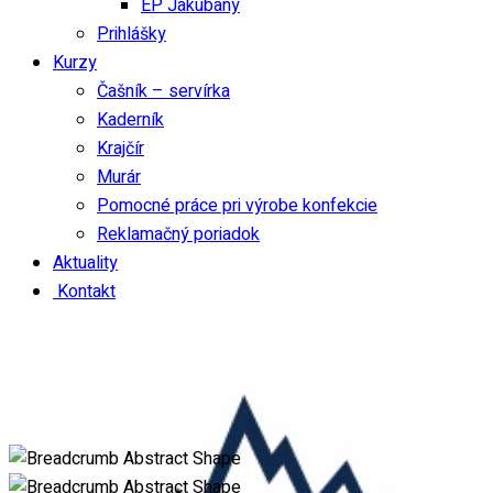
EP Jakubany
Prihlášky
Kurzy
Čašník – servírka
Kaderník
Krajčír
Murár
Pomocné práce pri výrobe konfekcie
Reklamačný poriadok
Aktuality
Kontakt