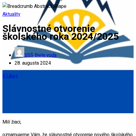
Aktuality
Slávnostné otvorenie
školského roka 2024/2025
SSŠ Biela voda
28. augusta 2024
0
Likes
Milí žiaci,
oznamujeme Vám, že slávnostné otvorenie nového školského