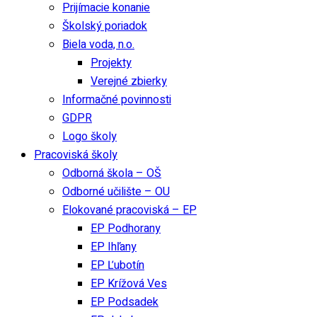
Prijímacie konanie
Školský poriadok
Biela voda, n.o.
Projekty
Verejné zbierky
Informačné povinnosti
GDPR
Logo školy
Pracoviská školy
Odborná škola – OŠ
Odborné učilište – OU
Elokované pracoviská – EP
EP Podhorany
EP Ihľany
EP Ľubotín
EP Krížová Ves
EP Podsadek