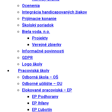
Ocenenia
Integrácia handicapovaných žiakov
Prijímacie konanie
Školský poriadok
Biela voda, n.o.
Projekty
Verejné zbierky
Informačné povinnosti
GDPR
Logo školy
Pracoviská školy
Odborná škola – OŠ
Odborné učilište – OU
Elokované pracoviská – EP
EP Podhorany
EP Ihľany
EP Ľubotín