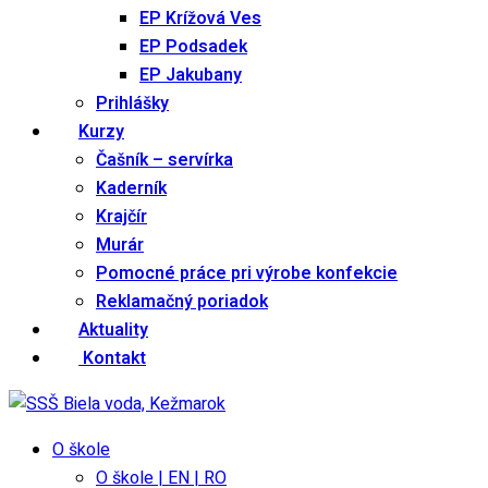
EP Krížová Ves
EP Podsadek
EP Jakubany
Prihlášky
Kurzy
Čašník – servírka
Kaderník
Krajčír
Murár
Pomocné práce pri výrobe konfekcie
Reklamačný poriadok
Aktuality
Kontakt
O škole
O škole | EN | RO