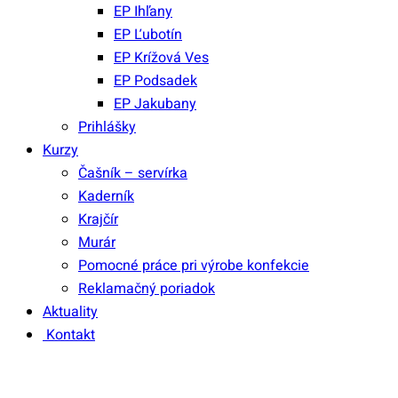
EP Ihľany
EP Ľubotín
EP Krížová Ves
EP Podsadek
EP Jakubany
Prihlášky
Kurzy
Čašník – servírka
Kaderník
Krajčír
Murár
Pomocné práce pri výrobe konfekcie
Reklamačný poriadok
Aktuality
Kontakt