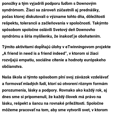
ponožky a tým vyjadrili podporu ľuďom s Downovým
syndrómom.
Žiaci sa zároveň zúčastnili aj prednášky,
počas ktorej diskutovali o význame tohto dňa, dôležitosti
rešpektu, tolerancii a začleňovania v spoločnosti.
Takýmto
spôsobom spoločne oslávili Svetový deň Downovho
syndrómu a šíria myšlienku, že inakosť je obohatením.
Týmito aktivitami dopĺňajú úlohy v eTwinningovom projekte
„A friend in need is a friend indeed“, v ktorom si žiaci
rozvíjajú empatiu, sociálne cítenie a hodnoty európskeho
občianstva.
Naša škola si týmto spôsobom plní svoj záväzok vzdelávať
a formovať mladých ľudí, ktorí sú otvorení rôznym formám
porozumenia, lásky a podpory.
Rovnako ako každý rok, aj
dnes sme si pripomenuli, že každý človek má právo na
lásku, rešpekt a šancu na rovnaké príležitosti. Spoločne
môžeme pracovať na tom, aby sme vytvorili svet, v ktorom