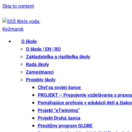
Skip to content
Festival študentského remesla 2025
|
Edupage
O škole
O škole | EN | RO
Zakladateľka a riaditeľka školy
Rada školy
Zamestnanci
Projekty školy
Chyť sa svojej šance
PROJEKT – Prepojenie vzdelávania s praxo
Pomáhajúce profesie v edukácii detí a žiako
Projekt “eTwinning”
Projekt Druhá šanca
Prestížny program GLOBE