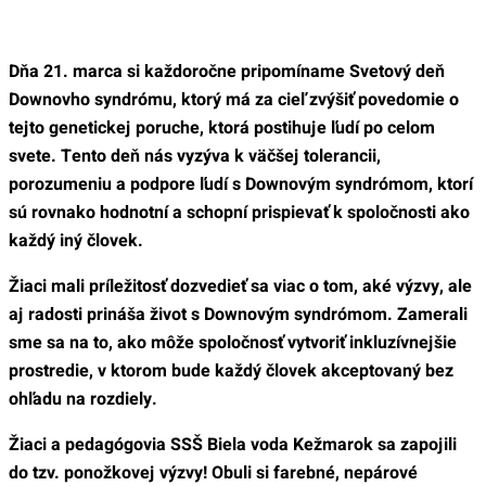
Dňa 21. marca si každoročne pripomíname Svetový deň
Downovho syndrómu, ktorý má za cieľ zvýšiť povedomie o
tejto genetickej poruche, ktorá postihuje ľudí po celom
svete. Tento deň nás vyzýva k väčšej tolerancii,
porozumeniu a podpore ľudí s Downovým syndrómom, ktorí
sú rovnako hodnotní a schopní prispievať k spoločnosti ako
každý iný človek.
Žiaci mali príležitosť dozvedieť sa viac o tom, aké výzvy, ale
aj radosti prináša život s Downovým syndrómom. Zamerali
sme sa na to, ako môže spoločnosť vytvoriť inkluzívnejšie
prostredie, v ktorom bude každý človek akceptovaný bez
ohľadu na rozdiely.
Žiaci a pedagógovia SSŠ Biela voda Kežmarok sa zapojili
do tzv. ponožkovej výzvy! Obuli si farebné, nepárové