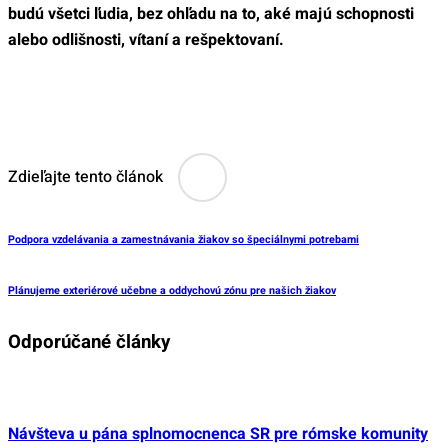
budú všetci ľudia, bez ohľadu na to, aké majú schopnosti
alebo odlišnosti, vítaní a rešpektovaní.
Zdieľajte tento článok
Podpora vzdelávania a zamestnávania žiakov so špeciálnymi potrebami
Plánujeme exteriérové učebne a oddychovú zónu pre našich žiakov
Odporúčané články
Návšteva u pána splnomocnenca SR pre rómske komunity