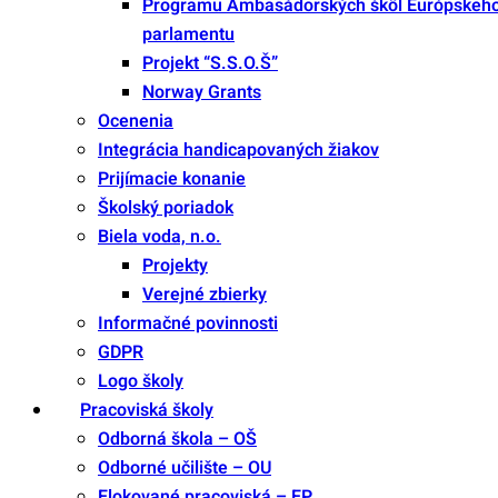
Programu Ambasádorských škôl Európskeh
parlamentu
Projekt “S.S.O.Š”
Norway Grants
Ocenenia
Integrácia handicapovaných žiakov
Prijímacie konanie
Školský poriadok
Biela voda, n.o.
Projekty
Verejné zbierky
Informačné povinnosti
GDPR
Logo školy
Pracoviská školy
Odborná škola – OŠ
Odborné učilište – OU
Elokované pracoviská – EP