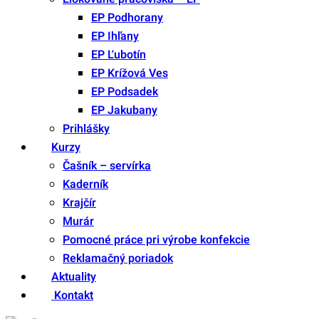
EP Podhorany
EP Ihľany
EP Ľubotín
EP Krížová Ves
EP Podsadek
EP Jakubany
Prihlášky
Kurzy
Čašník – servírka
Kaderník
Krajčír
Murár
Pomocné práce pri výrobe konfekcie
Reklamačný poriadok
Aktuality
Kontakt